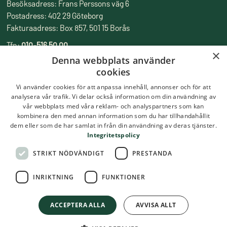
Besöksadress: Frans Perssons väg 6
Postadress: 402 29 Göteborg
Fakturaadress: Box 857, 501 15 Borås
Tfn:
010-516 50 00
×
Epost:
skolmatsakademin@ri.se
Denna webbplats använder
cookies
Vi använder cookies för att anpassa innehåll, annonser och för att
analysera vår trafik. Vi delar också information om din användning av
vår webbplats med våra reklam- och analyspartners som kan
kombinera den med annan information som du har tillhandahållit
dem eller som de har samlat in från din användning av deras tjänster.
Integritetspolicy
STRIKT NÖDVÄNDIGT
PRESTANDA
INRIKTNING
FUNKTIONER
ACCEPTERA ALLA
AVVISA ALLT