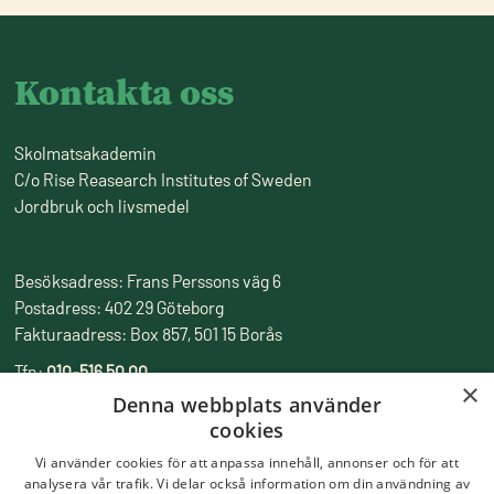
Kontakta oss
Skolmatsakademin
C/o Rise Reasearch Institutes of Sweden
Jordbruk och livsmedel
Besöksadress: Frans Perssons väg 6
Postadress: 402 29 Göteborg
Fakturaadress: Box 857, 501 15 Borås
Tfn:
010-516 50 00
×
Epost:
skolmatsakademin@ri.se
Denna webbplats använder
cookies
Vi använder cookies för att anpassa innehåll, annonser och för att
analysera vår trafik. Vi delar också information om din användning av