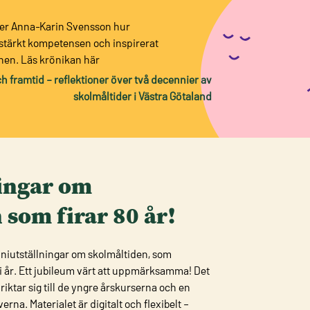
yfter Anna‑Karin Svensson hur
stärkt kompetensen och inspirerat
onen. Läs krönikan här
h framtid – reflektioner över två decennier av
skolmåltider i Västra Götaland
ingar om
 som firar 80 år!
miniutställningar om skolmåltiden, som
 i år. Ett jubileum värt att uppmärksamma! Det
riktar sig till de yngre årskurserna och en
verna. Materialet är digitalt och flexibelt –