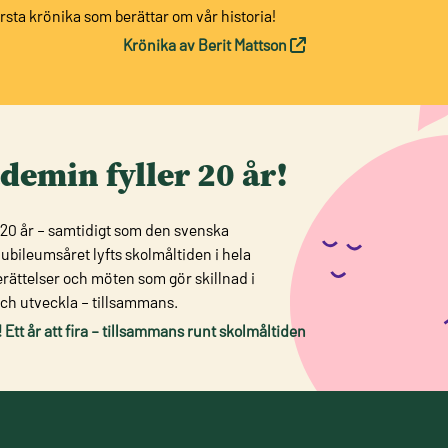
örsta krönika som berättar om vår historia!
Krönika av Berit Mattson
emin fyller 20 år!
20 år – samtidigt som den svenska
jubileumsåret lyfts skolmåltiden i hela
erättelser och möten som gör skillnad i
 och utveckla – tillsammans.
tt år att fira – tillsammans runt skolmåltiden