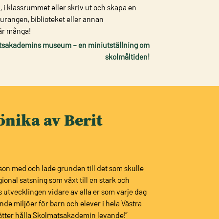
 i klassrummet eller skriv ut och skapa en
aurangen, biblioteket eller annan
 är många!
atsakademins museum – en miniutställning om
skolmåltiden!
nika av Berit
tson med och lade grunden till det som skulle
onal satsning som växt till en stark och
rs utvecklingen vidare av alla er som varje dag
de miljöer för barn och elever i hela Västra
tsätter hålla Skolmatsakademin levande!”