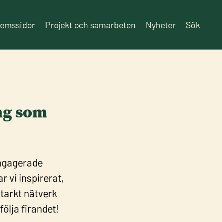
lemssidor
Projekt och samarbeten
Nyheter
Sök
ng som
engagerade
 vi inspirerat,
starkt nätverk
ölja firandet!