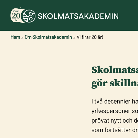
Hem
»
Om Skolmatsakademin
»
Vi firar 20 år!
Skolmatsa
gör skill
I två decennier 
yrkespersoner som
prövat nytt och d
som fortsätter dr