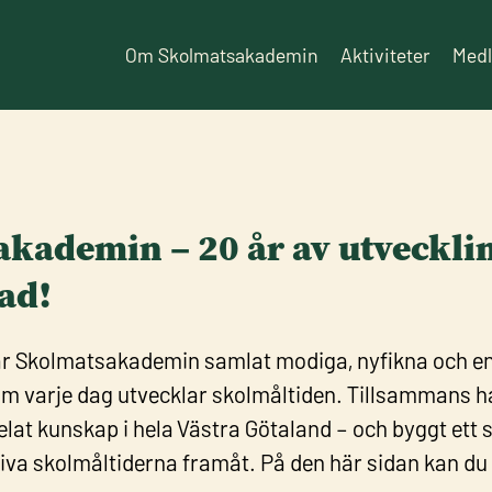
Om Skolmatsakademin
Aktiviteter
Med
kademin – 20 år av utveckli
nad!
har Skolmatsakademin samlat modiga, nyfikna och 
 varje dag utvecklar skolmåltiden. Tillsammans har
elat kunskap i hela Västra Götaland – och byggt ett 
iva skolmåltiderna framåt. På den här sidan kan du f