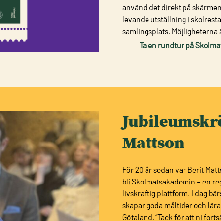
använd det direkt på skärmen,
levande utställning i skolrest
samlingsplats. Möjligheterna
Ta en rundtur på Skolm
Jubileumskrö
Mattson
För 20 år sedan var Berit Mat
bli Skolmatsakademin – en regi
livskraftig plattform. I dag bä
skapar goda måltider och läran
Götaland. ”Tack för att ni for