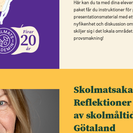
Här kan du ta med dina elever
paket får du instruktioner för
presentationsmaterial med et
nyfikenhet och diskussion om
skiljer sig i det lokala områ
provsmakning!
Skolmatsaka
Reflektioner
av skolmåltid
Götaland