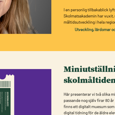
I en personlig tillbakablick l
Skolmatsakademin har vuxit, 
måltidsutveckling i hela regi
Utveckling, lärdomar oc
Miniutställn
skolmåltiden
Här presenterar vi två olika 
passande nog själv firar 80 år
finns ett digitalt muesum som 
digital tidning för de äldre ele