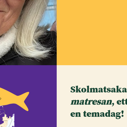
Skolmatsaka
matresan
, e
en temadag!