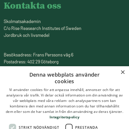
Kontakta oss
Skolmatsakademin
C/o Rise Reasearch Institutes of Sweden
Jordbruk och livsmedel
Besöksadress: Frans Perssons väg 6
Postadress: 402 29 Göteborg
Fakturaadress: Box 857, 501 15 Borås
×
Denna webbplats använder
Tfn:
010-516 50 00
cookies
Epost:
skolmatsakademin@ri.se
Vi använder cookies för att anpassa innehåll, annonser och för att
analysera vår trafik. Vi delar också information om din användning av
vår webbplats med våra reklam- och analyspartners som kan
kombinera den med annan information som du har tillhandahållit
dem eller som de har samlat in från din användning av deras tjänster.
Integritetspolicy
STRIKT NÖDVÄNDIGT
PRESTANDA