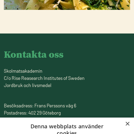
Kontakta oss
Skolmatsakademin
C/o Rise Reasearch Institutes of Sweden
Jordbruk och livsmedel
Besöksadress: Frans Perssons väg 6
Postadress: 402 29 Göteborg
Fakturaadress: Box 857, 501 15 Borås
×
Denna webbplats använder
Tfn:
010-516 50 00
cookies