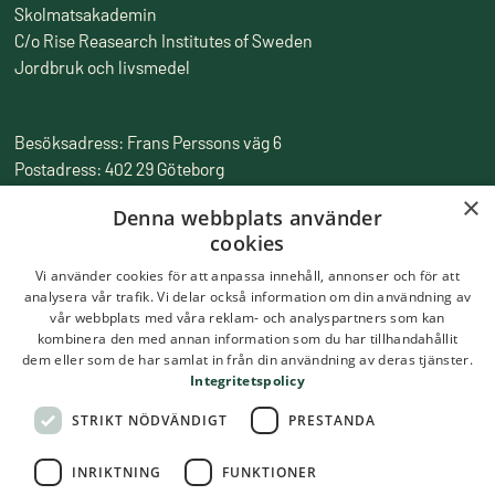
Skolmatsakademin
C/o Rise Reasearch Institutes of Sweden
Jordbruk och livsmedel
Besöksadress: Frans Perssons väg 6
Postadress: 402 29 Göteborg
Fakturaadress: Box 857, 501 15 Borås
×
Denna webbplats använder
Tfn:
010-516 50 00
cookies
Epost:
skolmatsakademin@ri.se
Vi använder cookies för att anpassa innehåll, annonser och för att
analysera vår trafik. Vi delar också information om din användning av
vår webbplats med våra reklam- och analyspartners som kan
kombinera den med annan information som du har tillhandahållit
dem eller som de har samlat in från din användning av deras tjänster.
Integritetspolicy
STRIKT NÖDVÄNDIGT
PRESTANDA
INRIKTNING
FUNKTIONER