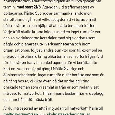
Köksmästarnätverket träffas digitalt en till två gånger per
termin,
med start 21/8
. Agendan vid träffarna styrs av
deltagarna. Måltid Sverige är sammankallande men
stafettpinnen går runt vilket betyder att vi turas om att
hålla i träffarna och hjälps åt att sätta temat på träffen.
Varje träff skulle kunna inledas med en laget runt där var
och en av deltagarna kort delar med sig av arbete som
pågår och planeras ute i verksamheterna och inom
organisationen, följt av andra punkter som till exempel en
inbjuden föreläsare kring olika teman som efterfrågas. Vid
första träffen har vi en enkel agenda där vi berättar lite
kort om vad som är på gång i Måltid Sverige och
Skolmatsakademin, laget runt där ni får berätta vad som är
på gång hos er, vi kikar även på det underlag kring
önskade teman som vi samlat in från er som redan visat
intresse för nätverket. Tillsammans bestämmer vi upplägg
och innehåll inför nästa träff!
Är du intresserad av att få inbjudan till nätverket? Maila till
maltidsverige@ri.se
eller
skolmatsakademin@ri.se