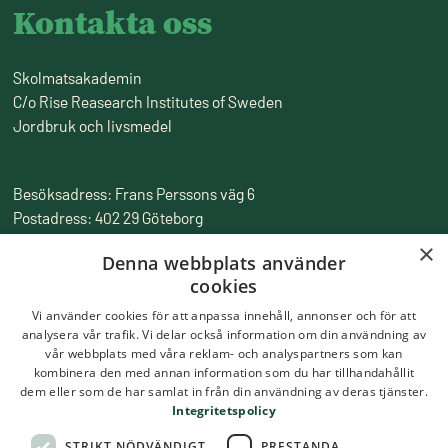
Kontakta oss
Skolmatsakademin
C/o Rise Reasearch Institutes of Sweden
Jordbruk och livsmedel
Besöksadress: Frans Perssons väg 6
Postadress: 402 29 Göteborg
Fakturaadress: Box 857, 501 15 Borås
×
Denna webbplats använder
Tfn:
010-516 50 00
cookies
Epost:
skolmatsakademin@ri.se
Vi använder cookies för att anpassa innehåll, annonser och för att
analysera vår trafik. Vi delar också information om din användning av
vår webbplats med våra reklam- och analyspartners som kan
kombinera den med annan information som du har tillhandahållit
dem eller som de har samlat in från din användning av deras tjänster.
Integritetspolicy
STRIKT NÖDVÄNDIGT
PRESTANDA