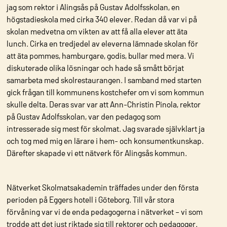
jag som rektor i Alingsås på Gustav Adolfsskolan, en
högstadieskola med cirka 340 elever. Redan då var vi på
skolan medvetna om vikten av att få alla elever att äta
lunch. Cirka en tredjedel av eleverna lämnade skolan för
att äta pommes, hamburgare, godis, bullar med mera. Vi
diskuterade olika lösningar och hade så smått börjat
samarbeta med skolrestaurangen. I samband med starten
gick frågan till kommunens kostchefer om vi som kommun
skulle delta. Deras svar var att Ann-Christin Pinola, rektor
på Gustav Adolfsskolan, var den pedagog som
intresserade sig mest för skolmat. Jag svarade självklart ja
och tog med mig en lärare i hem- och konsumentkunskap.
Därefter skapade vi ett nätverk för Alingsås kommun.
Nätverket Skolmatsakademin träffades under den första
perioden på Eggers hotell i Göteborg. Till vår stora
förvåning var vi de enda pedagogerna i nätverket – vi som
trodde att det just riktade sig till rektorer och pedagoger.