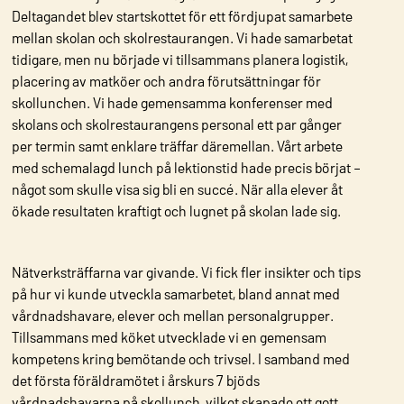
Deltagandet blev startskottet för ett fördjupat samarbete
mellan skolan och skolrestaurangen. Vi hade samarbetat
tidigare, men nu började vi tillsammans planera logistik,
placering av matköer och andra förutsättningar för
skollunchen. Vi hade gemensamma konferenser med
skolans och skolrestaurangens personal ett par gånger
per termin samt enklare träffar däremellan. Vårt arbete
med schemalagd lunch på lektionstid hade precis börjat –
något som skulle visa sig bli en succé. När alla elever åt
ökade resultaten kraftigt och lugnet på skolan lade sig.
Nätverksträffarna var givande. Vi fick fler insikter och tips
på hur vi kunde utveckla samarbetet, bland annat med
vårdnadshavare, elever och mellan personalgrupper.
Tillsammans med köket utvecklade vi en gemensam
kompetens kring bemötande och trivsel. I samband med
det första föräldramötet i årskurs 7 bjöds
vårdnadshavarna på skollunch, vilket skapade ett gott