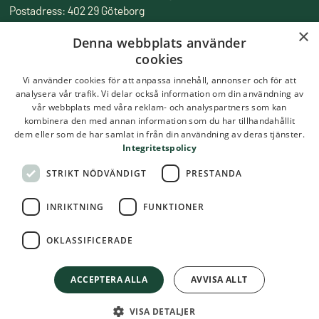
Postadress: 402 29 Göteborg
Fakturaadress: Box 857, 501 15 Borås
×
Denna webbplats använder
Tfn:
010-516 50 00
cookies
Epost:
skolmatsakademin@ri.se
Vi använder cookies för att anpassa innehåll, annonser och för att
analysera vår trafik. Vi delar också information om din användning av
vår webbplats med våra reklam- och analyspartners som kan
kombinera den med annan information som du har tillhandahållit
dem eller som de har samlat in från din användning av deras tjänster.
Integritetspolicy
STRIKT NÖDVÄNDIGT
PRESTANDA
INRIKTNING
FUNKTIONER
OKLASSIFICERADE
ACCEPTERA ALLA
AVVISA ALLT
VISA DETALJER