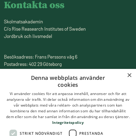
Kontakta oss
Skolmatsakademin
C/o Rise Reasearch Institutes of Sweden
Jordbruk och livsmedel
Besöksadress: Frans Perssons väg 6
Postadress: 402 29 Göteborg
Fakturaadress: Box 857, 501 15 Borås
×
Denna webbplats använder
Tfn:
010-516 50 00
cookies
Epost:
skolmatsakademin@ri.se
Vi använder cookies för att anpassa innehåll, annonser och för att
analysera vår trafik. Vi delar också information om din användning av
vår webbplats med våra reklam- och analyspartners som kan
kombinera den med annan information som du har tillhandahållit
dem eller som de har samlat in från din användning av deras tjänster.
Integritetspolicy
STRIKT NÖDVÄNDIGT
PRESTANDA