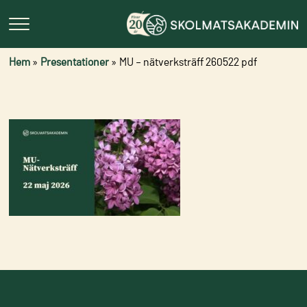
Hem
»
Presentationer
»
MU – nätverksträff 260522 pdf