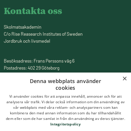
Kontakta oss
Skolmatsakademin
C/o Rise Reasearch Institutes of Sweden
Jordbruk och livsmedel
Besöksadress: Frans Perssons väg 6
Postadress: 402 29 Göteborg
Fakturaadress: Box 857, 501 15 Borås
×
Denna webbplats använder
Tfn:
010-516 50 00
cookies
Epost:
skolmatsakademin@ri.se
Vi använder cookies för att anpassa innehåll, annonser och för att
analysera vår trafik. Vi delar också information om din användning av
vår webbplats med våra reklam- och analyspartners som kan
kombinera den med annan information som du har tillhandahållit
dem eller som de har samlat in från din användning av deras tjänster.
Integritetspolicy