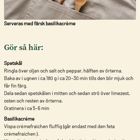
Serveras med färsk basilikacrème
Gör så här:
Spetskål
Ringla över oljan och salt och peppar, hälften av örterna.
Baka av i ugnen i ca 180 g i ca 20–30 min tills den blir mjuk och
får fin färg.
Dela sedan spetskålen i mitten och sedan strö över limezest,
osten och resten av örterna.
Gratinera i ca 5–6 min
Basilikacréme
Vispa crèmefraichen fluffig (går endast med den feta
crèmefraichen ).