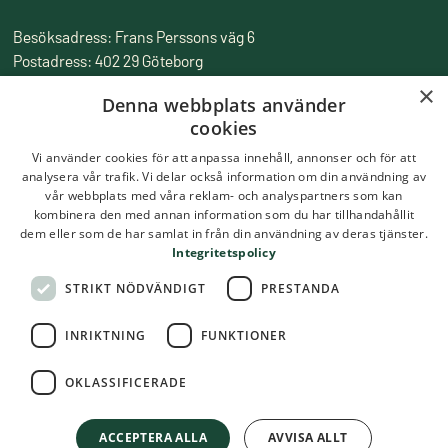
Besöksadress: Frans Perssons väg 6
Postadress: 402 29 Göteborg
Fakturaadress: Box 857, 501 15 Borås
×
Denna webbplats använder
Tfn:
010-516 50 00
cookies
Epost:
skolmatsakademin@ri.se
Vi använder cookies för att anpassa innehåll, annonser och för att
analysera vår trafik. Vi delar också information om din användning av
vår webbplats med våra reklam- och analyspartners som kan
kombinera den med annan information som du har tillhandahållit
dem eller som de har samlat in från din användning av deras tjänster.
Integritetspolicy
STRIKT NÖDVÄNDIGT
PRESTANDA
INRIKTNING
FUNKTIONER
OKLASSIFICERADE
ACCEPTERA ALLA
AVVISA ALLT