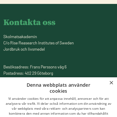
Kontakta oss
Skolmatsakademin
C/o Rise Reasearch Institutes of Sweden
Jordbruk och livsmedel
Besöksadress: Frans Perssons väg 6
Postadress: 402 29 Göteborg
Fakturaadress: Box 857, 501 15 Borås
×
Denna webbplats använder
Tfn:
010-516 50 00
cookies
Epost:
skolmatsakademin@ri.se
Vi använder cookies för att anpassa innehåll, annonser och för att
analysera vår trafik. Vi delar också information om din användning av
vår webbplats med våra reklam- och analyspartners som kan
kombinera den med annan information som du har tillhandahållit