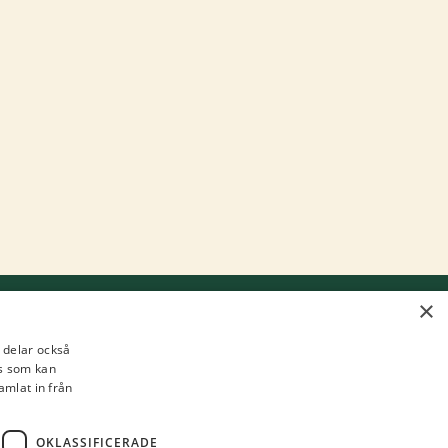
×
i delar också
s som kan
amlat in från
Besöksadress: Frans Perssons väg 6
n
Postadress: 402 29 Göteborg
OKLASSIFICERADE
Fakturaadress: Box 857, 501 15 Borås