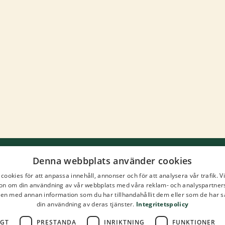
Denna webbplats använder cookies
Kontakta oss
cookies för att anpassa innehåll, annonser och för att analysera vår trafik. V
on om din användning av vår webbplats med våra reklam- och analyspartner
n med annan information som du har tillhandahållit dem eller som de har s
Skolmatsakademin
din användning av deras tjänster.
Integritetspolicy
C/o Rise Reasearch Institutes of Swede
IGT
PRESTANDA
INRIKTNING
FUNKTIONER
Jordbruk och livsmedel