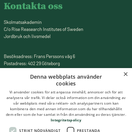
Kontakta oss
Skolmatsakademin
C/o Rise Reasearch Institutes of Sweden
Jordbruk och livsmedel
Besöksadress: Frans Perssons väg 6
Postadress: 402 29 Göteborg
Fakturaadress: Box 857, 501 15 Borås
×
Denna webbplats använder
Tfn:
010-516 50 00
cookies
Epost:
skolmatsakademin@ri.se
Vi använder cookies för att anpassa innehåll, annonser och för att
analysera vår trafik. Vi delar också information om din användning av
vår webbplats med våra reklam- och analyspartners som kan
kombinera den med annan information som du har tillhandahållit
dem eller som de har samlat in från din användning av deras tjänster.
Integritetspolicy
STRIKT NÖDVÄNDIGT
PRESTANDA