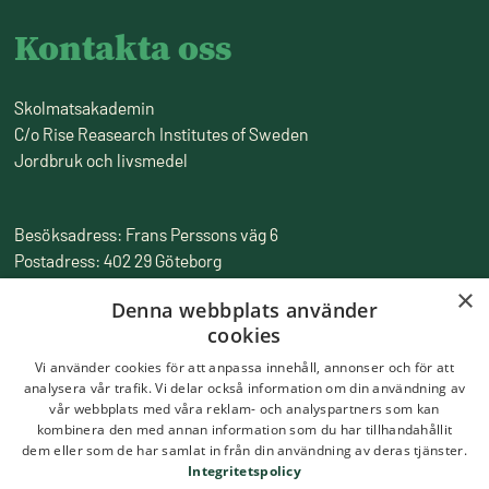
Kontakta oss
Skolmatsakademin
C/o Rise Reasearch Institutes of Sweden
Jordbruk och livsmedel
Besöksadress: Frans Perssons väg 6
Postadress: 402 29 Göteborg
Fakturaadress: Box 857, 501 15 Borås
×
Denna webbplats använder
Tfn:
010-516 50 00
cookies
Epost:
skolmatsakademin@ri.se
Vi använder cookies för att anpassa innehåll, annonser och för att
analysera vår trafik. Vi delar också information om din användning av
vår webbplats med våra reklam- och analyspartners som kan
kombinera den med annan information som du har tillhandahållit
dem eller som de har samlat in från din användning av deras tjänster.
Integritetspolicy