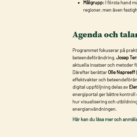
Målgrupp:
I första hand m
regioner, men även fastigh
Agenda och tala
Programmet fokuserar på praktis
beteendeförändring.
Josep Te
aktuella insatser och metoder f
Därefter berättar
Olle Napreeff
effektvakter och beteendeföränd
digital uppföljning delas av
Ele
energiportal ger bättre kontroll
hur visualisering och utbildnin
energianvändningen.
Här kan du läsa mer och anmäla