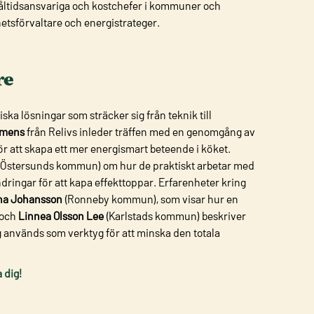
åltidsansvariga och kostchefer i kommuner och
etsförvaltare och energistrateger.
re
ka lösningar som sträcker sig från teknik till
rmens
från Relivs inleder träffen med en genomgång av
ör att skapa ett mer energismart beteende i köket.
(Östersunds kommun) om hur de praktiskt arbetar med
ringar för att kapa effekttoppar. Erfarenheter kring
na Johansson
(Ronneby kommun), som visar hur en
 och
Linnea Olsson Lee
(Karlstads kommun) beskriver
g används som verktyg för att minska den totala
 dig!