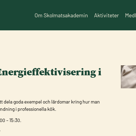
Om Skolmatsakademin
Aktiviteter
Med
 Energieffektivisering i
ör att dela goda exempel och lärdomar kring hur man
ndning i professionella kök.
:00 – 15:30.
.