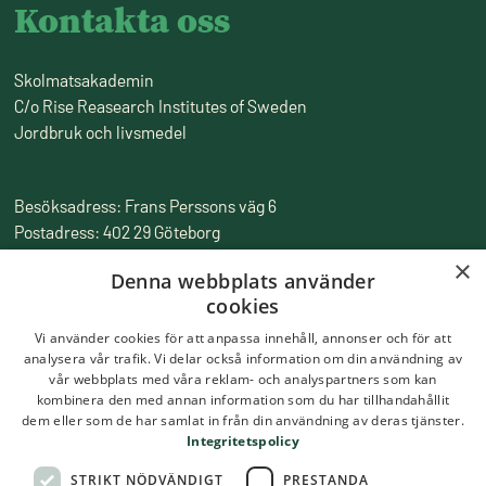
Kontakta oss
Skolmatsakademin
C/o Rise Reasearch Institutes of Sweden
Jordbruk och livsmedel
Besöksadress: Frans Perssons väg 6
Postadress: 402 29 Göteborg
Fakturaadress: Box 857, 501 15 Borås
×
Denna webbplats använder
Tfn:
010-516 50 00
cookies
Epost:
skolmatsakademin@ri.se
Vi använder cookies för att anpassa innehåll, annonser och för att
analysera vår trafik. Vi delar också information om din användning av
vår webbplats med våra reklam- och analyspartners som kan
kombinera den med annan information som du har tillhandahållit
dem eller som de har samlat in från din användning av deras tjänster.
Integritetspolicy
STRIKT NÖDVÄNDIGT
PRESTANDA