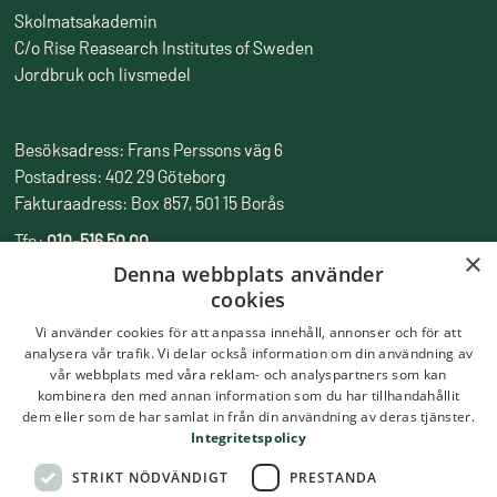
Skolmatsakademin
C/o Rise Reasearch Institutes of Sweden
Jordbruk och livsmedel
Besöksadress: Frans Perssons väg 6
Postadress: 402 29 Göteborg
Fakturaadress: Box 857, 501 15 Borås
Tfn:
010-516 50 00
×
Epost:
skolmatsakademin@ri.se
Denna webbplats använder
cookies
Vi använder cookies för att anpassa innehåll, annonser och för att
analysera vår trafik. Vi delar också information om din användning av
vår webbplats med våra reklam- och analyspartners som kan
kombinera den med annan information som du har tillhandahållit
dem eller som de har samlat in från din användning av deras tjänster.
Integritetspolicy
STRIKT NÖDVÄNDIGT
PRESTANDA