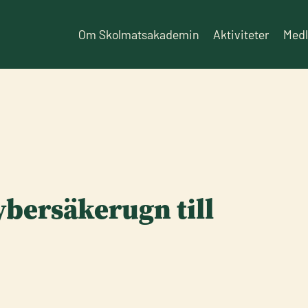
Om Skolmatsakademin
Aktiviteter
Med
ybersäkerugn till