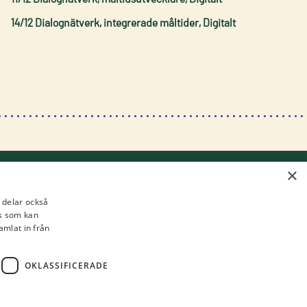
14/12 Dialognätverk, integrerade måltider, Digitalt
×
i delar också
s som kan
amlat in från
Besöksadress: Frans Perssons väg 6
n
Postadress: 402 29 Göteborg
OKLASSIFICERADE
Fakturaadress: Box 857, 501 15 Borås
Tfn:
010-516 50 00