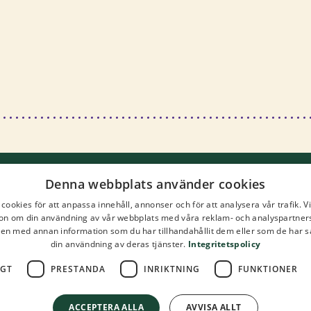
Denna webbplats använder cookies
Kontakta oss
cookies för att anpassa innehåll, annonser och för att analysera vår trafik. V
on om din användning av vår webbplats med våra reklam- och analyspartner
n med annan information som du har tillhandahållit dem eller som de har s
Skolmatsakademin
din användning av deras tjänster.
Integritetspolicy
C/o Rise Reasearch Institutes of Swede
IGT
PRESTANDA
INRIKTNING
FUNKTIONER
Jordbruk och livsmedel
ACCEPTERA ALLA
AVVISA ALLT