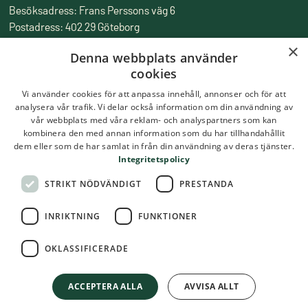
Besöksadress: Frans Perssons väg 6
Postadress: 402 29 Göteborg
Fakturaadress: Box 857, 501 15 Borås
×
Denna webbplats använder
Tfn:
010-516 50 00
cookies
Epost:
skolmatsakademin@ri.se
Vi använder cookies för att anpassa innehåll, annonser och för att
analysera vår trafik. Vi delar också information om din användning av
vår webbplats med våra reklam- och analyspartners som kan
kombinera den med annan information som du har tillhandahållit
dem eller som de har samlat in från din användning av deras tjänster.
Integritetspolicy
STRIKT NÖDVÄNDIGT
PRESTANDA
INRIKTNING
FUNKTIONER
OKLASSIFICERADE
ACCEPTERA ALLA
AVVISA ALLT