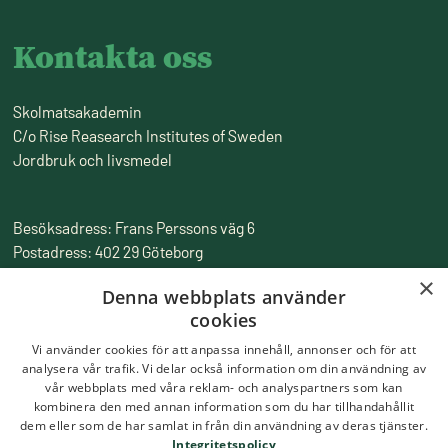
Kontakta oss
Skolmatsakademin
C/o Rise Reasearch Institutes of Sweden
Jordbruk och livsmedel
Besöksadress: Frans Perssons väg 6
Postadress: 402 29 Göteborg
Fakturaadress: Box 857, 501 15 Borås
×
Denna webbplats använder
Tfn:
010-516 50 00
cookies
Epost:
skolmatsakademin@ri.se
Vi använder cookies för att anpassa innehåll, annonser och för att
analysera vår trafik. Vi delar också information om din användning av
vår webbplats med våra reklam- och analyspartners som kan
kombinera den med annan information som du har tillhandahållit
dem eller som de har samlat in från din användning av deras tjänster.
Integritetspolicy