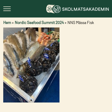
Hem
»
Nordic Seafood Summit 2024
»
NNS Mässa Fisk