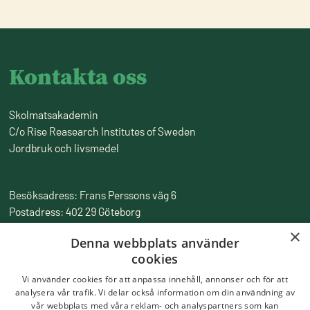
Kontakta oss
Skolmatsakademin
C/o Rise Reasearch Institutes of Sweden
Jordbruk och livsmedel
Besöksadress: Frans Perssons väg 6
Postadress: 402 29 Göteborg
Fakturaadress: Box 857, 501 15 Borås
×
Denna webbplats använder
Tfn:
010-516 50 00
cookies
Epost:
skolmatsakademin@ri.se
Vi använder cookies för att anpassa innehåll, annonser och för att
analysera vår trafik. Vi delar också information om din användning av
vår webbplats med våra reklam- och analyspartners som kan