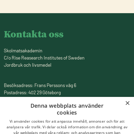
Kontakta oss
Skolmatsakademin
C/o Rise Reasearch Institutes of Sweden
Jordbruk och livsmedel
Besöksadress: Frans Perssons väg 6
Postadress: 402 29 Göteborg
Fakturaadress: Box 857, 501 15 Borås
×
Denna webbplats använder
Tfn:
010-516 50 00
cookies
Epost:
skolmatsakademin@ri.se
Vi använder cookies för att anpassa innehåll, annonser och för att
analysera vår trafik. Vi delar också information om din användning av
vår webbplats med våra reklam- och analyspartners som kan