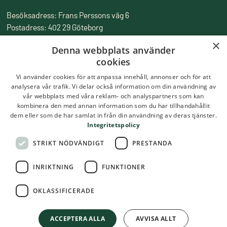
Besöksadress: Frans Perssons väg 6
Postadress: 402 29 Göteborg
Fakturaadress: Box 857, 501 15 Borås
×
Denna webbplats använder
Tfn:
010-516 50 00
cookies
Epost:
skolmatsakademin@ri.se
Vi använder cookies för att anpassa innehåll, annonser och för att
analysera vår trafik. Vi delar också information om din användning av
vår webbplats med våra reklam- och analyspartners som kan
kombinera den med annan information som du har tillhandahållit
dem eller som de har samlat in från din användning av deras tjänster.
Integritetspolicy
STRIKT NÖDVÄNDIGT
PRESTANDA
INRIKTNING
FUNKTIONER
OKLASSIFICERADE
ACCEPTERA ALLA
AVVISA ALLT