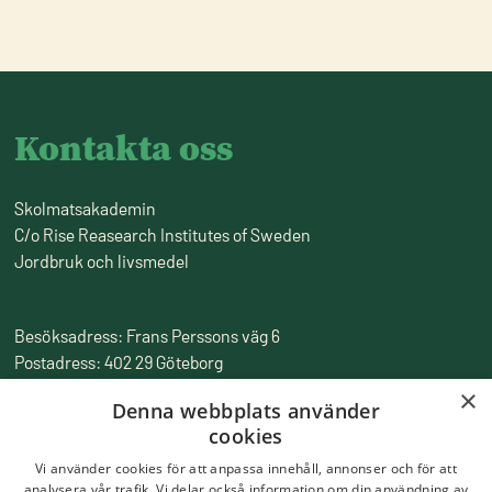
Kontakta oss
Skolmatsakademin
C/o Rise Reasearch Institutes of Sweden
Jordbruk och livsmedel
Besöksadress: Frans Perssons väg 6
Postadress: 402 29 Göteborg
Fakturaadress: Box 857, 501 15 Borås
×
Denna webbplats använder
Tfn:
010-516 50 00
cookies
Epost:
skolmatsakademin@ri.se
Vi använder cookies för att anpassa innehåll, annonser och för att
analysera vår trafik. Vi delar också information om din användning av