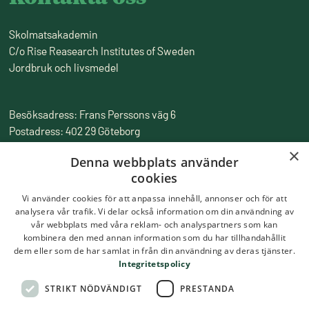
Skolmatsakademin
C/o Rise Reasearch Institutes of Sweden
Jordbruk och livsmedel
Besöksadress: Frans Perssons väg 6
Postadress: 402 29 Göteborg
Fakturaadress: Box 857, 501 15 Borås
×
Denna webbplats använder
Tfn:
010-516 50 00
cookies
Epost:
skolmatsakademin@ri.se
Vi använder cookies för att anpassa innehåll, annonser och för att
analysera vår trafik. Vi delar också information om din användning av
vår webbplats med våra reklam- och analyspartners som kan
kombinera den med annan information som du har tillhandahållit
dem eller som de har samlat in från din användning av deras tjänster.
Integritetspolicy
STRIKT NÖDVÄNDIGT
PRESTANDA